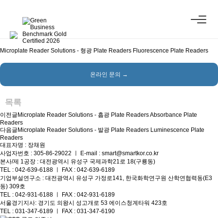
Molecular Devices
Microplate Reader Solutions - 형광 Plate Readers Fluorescence Plate Read…
페이지 정보
최고관리자
댓글 0건
조회 1,953회
작성일 23-12-21 18:36
본문
Microplate Reader Solutions - 형광 Plate Readers Fluorescence Plate Readers
온라인 문의 →
목록
이전글
Microplate Reader Solutions - 흡광 Plate Readers Absorbance Plate
Readers
다음글
Microplate Reader Solutions - 발광 Plate Readers Luminescence Plate
Readers
대표자명 : 장채원
사업자번호 : 305-86-29022 ㅣ E-mail : smart@smartkor.co.kr
본사/제 1공장 : 대전광역시 유성구 국제과학21로 18(구룡동)
TEL : 042-639-6188 ㅣ FAX : 042-639-6189
기업부설연구소 : 대전광역시 유성구 가정로141, 한국화학연구원 산학연협력동(E3
동) 309호
TEL : 042-931-6188 ㅣ FAX : 042-931-6189
서울경기지사: 경기도 의왕시 성고개로 53 에이스청계타워 423호
TEL : 031-347-6189 ㅣ FAX : 031-347-6190